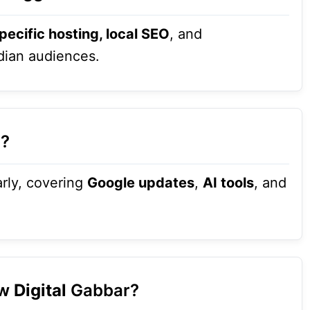
pecific hosting, local SEO
, and
ndian audiences.
d?
arly, covering
Google updates
,
AI tools
, and
ow
Digital
Gabbar?